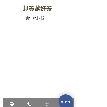
​越簽越好簽
新中旅快簽
​台北中山店/
台北市大同區南京西路41號4樓之3
台北松江南京店/
台北市中山區松江路75之1號4樓