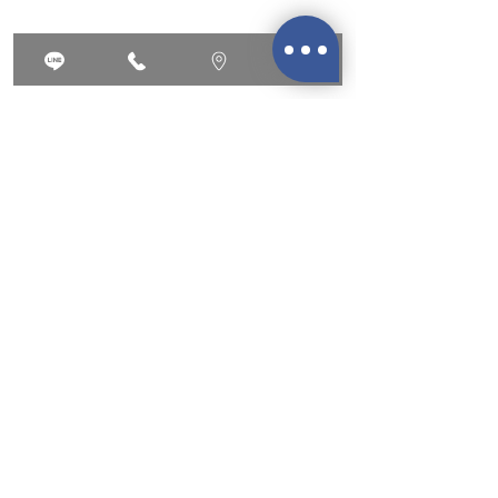
​台北中山店/
台北市大同區南京西路41號4樓之3
台北松江南京店/
台北市中山區松江路75之1號4樓
桃園站前店/
桃園市桃園區復興路186號12樓
加入官方LINE