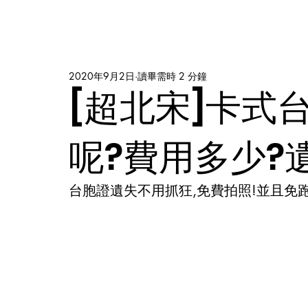
2020年9月2日
讀畢需時 2 分鐘
[超北宋]卡式
呢?費用多少?
台胞證遺失不用抓狂,免費拍照!並且免