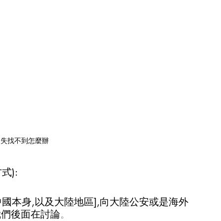
遺失找不到怎麼辦
式):
國本身,以及大陸地區],向大陸公安或是海外
我們後面在討論
。