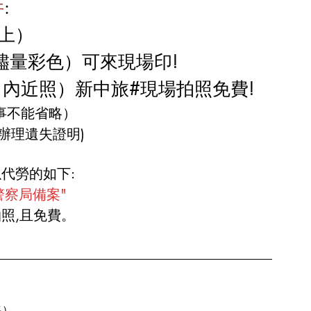
件
:
上）
儘量彩色）可來現場印!
月內近照）新中旅#現場拍照免費!
事不能省略）
辦理遺失證明)
以代勞的如下:
察局備案"  
拍照,且免費。
略）