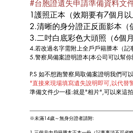
#台胞證遺失申請準備資料文
1護照正本（效期要有7個月以
2.清晰的身分證正反面影本（
3.二吋白底彩色大頭照（6個
4.若改過名字需附上全戶戶籍謄本（記
5.警察局備案證明證本(本公司可以幫你
P.S 如不想跑警察局取備案證明我們可
"直接來現場填寫遺失說明即可,以代替警
準備文件少一樣:就是"相片",可以來這
※未滿14歲～無身分證者請附:
1.三個月內戶籍謄本正本一份（記事事項不可省