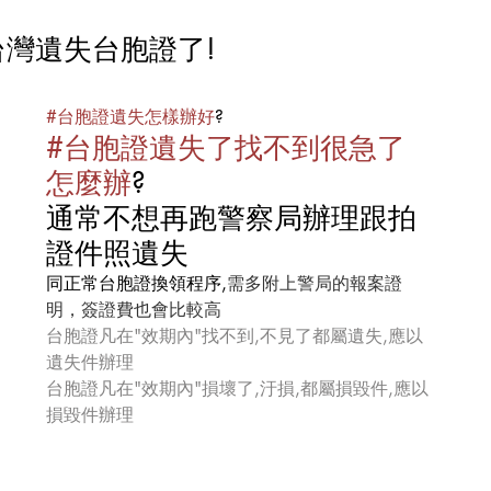
台灣遺失台胞證了!
#台胞證遺失怎樣辦好
?
#台胞證遺失了找不到很急了
怎麼辦
?
通常不想再跑警察局辦理跟拍
證件照遺失
同正常台胞證換領程序,
需多附上警局的報案證
明，簽證費也會比較高
台胞證凡在"效期內"找不到,不見了都屬遺失,應以
遺失件辦理
台胞證凡在"效期內"損壞了,汙損,都屬損毀件,應以
損毀件辦理