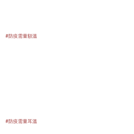
#防疫需量額溫
#防疫需量耳溫