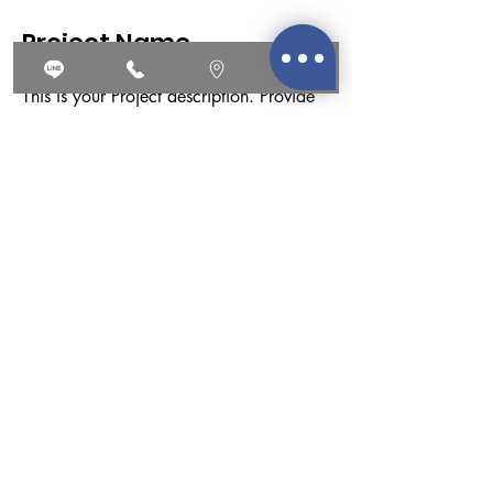
Project Name
This is your Project description. Provide
a brief summary to help visitors
understand the context and background
of your work. Click on "Edit Text" or
double click on the text box to start.