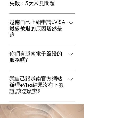
勵旅客自己先自行辦理,費用只要
失敗：5大常見問題
25每美金,以下是個基本的步驟指
"新中旅快簽揭露未能及時下證的5
南： 1.訪問官方網站: 首先，您需
經常性原因" 1. 證件照不合規定：
要訪問越南政府的官方電子簽證申
越南自己上網申請eVISA
越南政府對證件照有嚴格的規定。
請網站。 提交申請（Submit
最多被退的原因居然是
如果不符合，越南會直接退件而不
Application）: 在網站上找到
這
退費。 2. 信用卡扣款沒有成功：
“Submit Application”或相應的按
沒錯，第一個就是照片,證件照: 網
越南政府官方網站並不會立刻通知
鈕，並點擊它。 2.上傳照片: 通
路上的電子簽證系統對證件照片的
是否扣款成功，這會造成旅客誤以
你們有越南電子簽證的
常，您會需要上傳一張近期的大頭
規定通常比紙本簽證更為嚴格。 這
為已經支付，但實際上沒有付費。
服務嗎?
照以及護照的個人信息頁的照片或
是因為電子簽證的審核過程大多是
大部分的信用卡公司都需還要手機
掃描副本。 3.填寫表格: 在線表格
"新中旅快簽歡迎所有有意前往越南
自動化的，任何不符合證件照規定
認證,你要注意到是否有手機認證成
中填寫所有必要的個人信息。請確
的旅客。 辦理越南簽證其實不是一
的照片都可能被系統自動拒絕。
我自己跟越南官方網站
功。 3. 越南官方網站塞車或因為
保所有信息都是準確的，並使用英
件太複雜的事，您完全可以自己嘗
"證件照不合規定：越南政府對電子
辦理eVisa結果沒有下簽
網站流量過大導致當機：這會造成
文填寫。 4.支付費用: 一旦您填寫
試。 然而，如果您在過程中遇到任
簽證的證件照有非常嚴格的規定。
證,該怎麼辦?
申請送出的時候沒有成功。就卡住
了所有必要的信息，下一步是支付
何困難，或不確定您的申請是否成
不同於傳統紙本簽證，電子簽證系
了,不 知道有無申請完成。很多時
申請費用，單次觀光是25美金。 5.
查看郵件和垃圾郵件夾：確認是否
功，請記得隨時找我們。我們的專
統會透過自動化程序進行初步審
候網路上塞車或是旅遊巔峰假期的
確認註冊碼: 支付完成後，您將收
收到來自越南公安的郵件，有時候
業服務旨在解除您的所有疑慮，讓
核，這意味著任何不符合規定的照
到來就容易當機上不去。想像一下
到一個註冊碼。請記住這個碼，因
重要的通知可能會被誤判為垃圾郵
您的越南之旅更加輕鬆和愉快。
片都會被立即拒絕。因此，在提交
是全世界都簇擁要去。 4. 護照過
為您可能需要它來追蹤您的申請狀