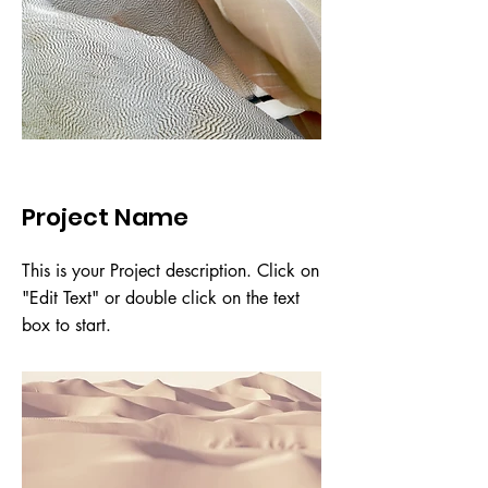
件,查件的協助。 此外，我們還提
您）。 如果以上的狀況讓您覺得繁
供多種越南簽證的相關服務，有紙
瑣或不確定 1.建議避免發生:您在
本的、落地的,和跑腿商務代領服
自己申請之前,直接找新中旅快簽隨
務。更有VIP快速通關服務，讓您避
時為您提供專業和高效的越南簽證
免在越南機場排隊的麻煩。讓您的
代辦服務。我們的專業團隊會解決
時間好好放置在旅遊行程上 -越簽,
您所有的疑問和問題，讓您的越南
越好簽-新中旅快簽
之旅更加輕鬆和愉快。從傳統紙本
簽證到電子簽證，以及VIP快速通關
Project Name
服務，我們一應俱全。選擇新中旅
快簽，是選擇無憂的旅程。 2.如果
This is your Project description. Click on
已經發生,退件又急著出國,我們也
"Edit Text" or double click on the text
有相對應的方式,也可以找我們
box to start.