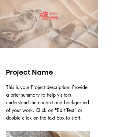
件。 聯繫越南移民局：使用提供的
申請前，請仔細閱讀和遵循所有照
期自己沒有察覺：一個過期的護照
態。 6.等待審核: 通常，審核過程
聯繫資料或在官網上找到聯繫方
片規定，以避免不必要的延誤和費
​機票
會立即導致您的申請被拒絕。 5.
會在3-5個工作天內完成。 7.檢查
式，以查詢您的申請狀態。(可能回
用。 新中旅快簽的每家分店都設有
資料錯誤或不完整：包括拼寫錯
電子郵件或網站: 一旦您的申請被
復率低) 確認支付：確認您的支付
大型的專業拍照機台，專為護照和
誤、地址, 工作或照片不符合要求
批准，您將通過電子郵件或在網站
是否成功完成，有時支付問題可能
簽證證件照拍攝而設。我們了解越
等。 特別注意：各國簽證不核發、
上接收一個確認。 8.收到郵件枝
是申請沒有成功的原因。 確認資
南電子簽證對證件照的嚴格要求，
晚核發或沒有核發，基本上都是不
後,再檢查列印的核對護照號碼,姓
料：仔細檢查您提供的所有資料是
因此提供這項服務以確保您的照片
需要給申請人理由的。 如果您遇到
名,入越南日期。 9.列印簽證確認:
否正確和完整。任何小錯誤都可能
100%符合越南政府的規定。這不
這些問題，新中旅快簽專業團隊隨
最後，請將簽證確認文件列印出
導致申請被拒絕。 不想花時間建議
僅可以加速您的簽證申請過程，還
時為您提供協助，包括傳統紙本觀
來，並在入境越南時出示它。 這只
直接專業幫助：如果以上所有步驟
Project Name
能避免因證件照不合規定而被拒的
光簽證、落地公文簽證和商務代領
是一個大致的指南，實際的步驟可
都不能解決問題，或是懶得去了解,
風險。
服務，還有VIP快速通關服務。具體
能會因為官方網站的不同而有所變
您可能需要尋找專業的簽證代辦服
價格和詳情，請查詢我們的客戶服
化。建議您仔細閱讀官方指引以確
This is your Project description. Provide
務來協助您。 重新申請並別忘記要
務人員。"
保您遵循所有必要的步驟。 雖然申
a brief summary to help visitors
修改航班或是飯店行程：如果時間
請過程其實並不複雜。然而，有時
understand the context and background
允許，可以再重新申請一次。 落地
候線上系統網路當機或是沒有收到
of your work. Click on "Edit Text" or
簽證作為替代方案：如果您沒有足
簽證，或者您可能在填寫過程中有
double click on the text box to start.
夠的時間等待線上申請的批准，您
所疑惑。這時，新中旅快簽也可以
可以考慮使用落地簽證公公文作為
隨時為您提供專業和專人盯件,追
替代方案（如果該選項適用於